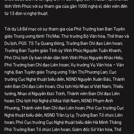
tỉnh Vĩnh Phúc với sự tham gia của gần 1000 nghệ sĩ, diễn viên đến
từ 13 đơn vị nghệ thuật.
Tới dự Lễ Bế mạc có sự tham gia của Phó Trưởng ban Ban Tuyên
giáo Trung ương Đinh Thị Mai; Thứ trưởng Bộ Văn hóa, Thể thao và
Du lịch, PGS. TS Tạ Quang Đông, Trưởng Ban Chỉ đạo Liên hoan;
Trưởng Ban Tuyên giáo Tỉnh ủy Vĩnh Phúc Nguyễn Tuấn Khanh;
Phó Chủ tịch Ủy ban nhân dân tỉnh Vĩnh Phúc Nguyễn Khắc Hiếu,
Phó Trưởng ban Chỉ đạo Liên hoan; Vụ trưởng Vụ Văn hóa – Văn
nghệ, Ban Tuyên giáo Trung ương Trần Thị Phương Lan; Cục
trưởng Cục Nghệ thuật biểu diễn, NSND Nguyễn Xuân Bắc, Thành
viên Ban Chỉ đạo Liên hoan; Chủ tịch Hội Nhạc sĩ Việt Nam, Thiếu
tướng, Nhạc sĩ Nguyễn Đức Trịnh, Thành viên Ban Chỉ đạo Liên
hoan; Chủ tịch Hội Nghệ sĩ Múa Việt Nam, NSND Phạm Anh
Phương, Thành viên Ban Chỉ đạo Liên hoan; Phó Cục trưởng Cục
Nghệ thuật biểu diễn, NSND Trần Ly Ly, Trưởng Ban Tổ chức Liên
hoan; Phó Cục trưởng Cục Nghệ thuật biểu diễn Hà Minh Thắng
Phó Trưởng Ban Tổ chức Liên hoan; Giám đốc Sở Văn hóa, Thể