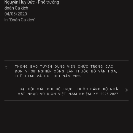
Nguyễn Huy Đức - Phó trưởng
đoàn Ca kịch
04/05/2020
In "Đoàn Ca kịch"
THÔNG BÁO TUYỂN DỤNG VIÊN CHỨC TRONG CÁC
ĐƠN VỊ SỰ NGHIỆP CÔNG LẬP THUỘC BỘ VĂN HÓA,
THỂ THAO VÀ DU LỊCH NĂM 2025
ĐẠI HỘI CÁC CHI BỘ TRỰC THUỘC ĐẢNG BỘ NHÀ
HÁT NHẠC VŨ KỊCH VIỆT NAM NHIỆM KỲ 2025-2027