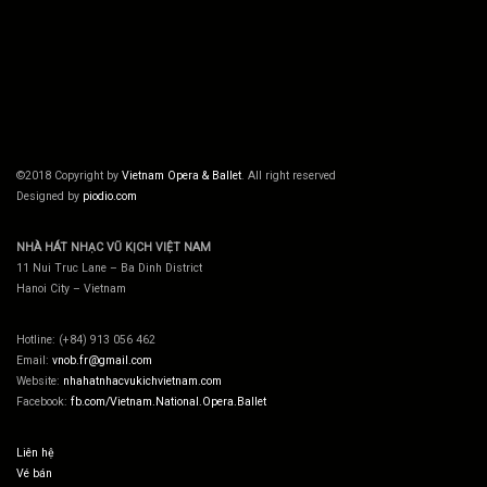
©2018 Copyright by
Vietnam Opera & Ballet
. All right reserved
Designed by
piodio.com
NHÀ HÁT NHẠC VŨ KỊCH VIỆT NAM
11 Nui Truc Lane – Ba Dinh District
Hanoi City – Vietnam
Hotline: (+84) 913 056 462
Email:
vnob.fr@gmail.com
Website:
nhahatnhacvukichvietnam.com
Facebook:
fb.com/Vietnam.National.Opera.Ballet
Liên hệ
Vé bán