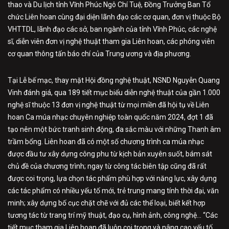
thao và Du lịch tỉnh Vĩnh Phúc Ngô Chí Tuệ, Đồng Trưởng Ban Tổ
chức Liên hoan cùng đại diện lãnh đạo các cơ quan, đơn vị thuộc Bộ
VHTTDL, lãnh đạo các sở, ban ngành của tỉnh Vĩnh Phúc, các nghệ
sĩ, diễn viên đơn vị nghệ thuật tham gia Liên hoan, các phóng viên
cơ quan thông tấn báo chí của Trung ương và địa phương.
Tại Lễ bế mạc, thay mặt Hội đồng nghệ thuật, NSND Nguyễn Quang
Vinh đánh giá, qua 189 tiết mục biểu diễn nghệ thuật của gần 1.000
nghệ sĩ thuộc 13 đơn vị nghệ thuật từ mọi miền đã hội tụ về Liên
hoan Ca múa nhạc chuyên nghiệp toàn quốc năm 2024, đợt 1 đã
tạo nên một bức tranh sinh động, đa sắc màu với những Thanh âm
trầm bổng. Liên hoan đã có một số chương trình ca múa nhạc
được đầu tư xây dựng công phu từ kịch bản xuyên suốt, bám sát
chủ đề của chương trình; ngay từ công tác biên tập cũng đã rất
được coi trọng, lựa chọn tác phẩm phù hợp với năng lực, xây dựng
các tác phẩm có nhiều yếu tố mới, trẻ trung mang tính thời đại, văn
minh; xây dựng bố cục chặt chẽ với đủ các thể loại, biết kết hợp
tương tác từ trang trí mỹ thuật, đạo cụ, hình ảnh, công nghệ… “Các
tiết mục tham gia Liên hoan đã luôn coi trọng và nâng cao yếu tố