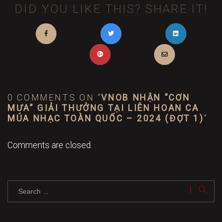
DID YOU LIKE THIS? SHARE IT!
0 COMMENTS ON “
VNOB NHẬN “CƠN
MƯA” GIẢI THƯỞNG TẠI LIÊN HOAN CA
MÚA NHẠC TOÀN QUỐC – 2024 (ĐỢT 1)
”
Comments are closed.