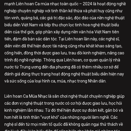
mạnh Liên hoan Ca múa nhạc toàn quốc – 2024 là hoạt động nghề
nghiệp chuyên nghiệp với tinh thần kế thừa và phát huy cũng như
tôn vinh, quảng bá, các giá trị đặc sắc, độc đáo của nền nghệ thuật
biểu diễn Việt Nam và tiếp thu chọn lọc tinh hoa nghệ thuật biểu
diễn của thế giới, góp phần xây dựng nền văn hóa Việt Nam tiên
tiến, đậm đà bản sắc dân tộc. Tại Liên hoan lần này, các nghệ sĩ,
diễn viên đã thể hiện được tài năng cũng như khát khao sáng tạo,
cống hiến, đồng thời được giao lưu, trau dồi kinh nghiệm, nâng cao
trình độ nghề nghiệp. Thông qua Liên hoan, cơ quan quản lý nhà
nước từ Trung ương đến địa phương đã có thêm nhiều cơ sở để
đánh giá đúng thực trạng hoạt động nghệ thuật biểu diễn hiện nay
và sức sống của loại hình ca, múa, nhạc trong Nhân dân.
Liên hoan Ca Múa Nhạc là sân chơi nghệ thuật chuyên nghiệp giúp
các đơn vị nghệ thuật trong nước có cơ hội được giao lưu, học hỏi
kinh nghiệm lẫn nhau. Từ đó thể hiện được sự đoàn kết, gắn bó và
hơn hết là tinh thần “vượt khó” của những người làm nghề. Các
nghệ sĩ đến từ mọi miền tổ quốc đã không quản ngại thử thách về