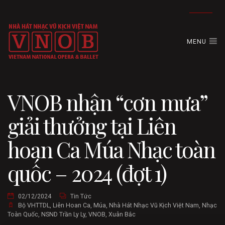
MENU
VNOB nhận “cơn mưa”
giải thưởng tại Liên
hoan Ca Múa Nhạc toàn
quốc – 2024 (đợt 1)
02/12/2024
Tin Tức
Bộ VHTTDL
,
Liên Hoan Ca
,
Múa
,
Nhà Hát Nhạc Vũ Kịch Việt Nam
,
Nhạc
Toàn Quốc
,
NSND Trần Ly Ly
,
VNOB
,
Xuân Bắc