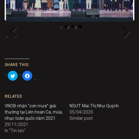
Previous
Next
SHARE THIS:
Click
Click
to
to
share
share
on
on
Twitter
Facebook
(Opens
(Opens
in
in
RELATED
new
new
window)
window)
VNOB nhận “cơn mưa” giải
NSƯT Mai Thị Như Quỳnh
thưởng tại Liên hoan Ca, múa,
05/04/2020
nhạc toàn quốc năm 2021
Similar post
29/11/2021
In "Tin tức"