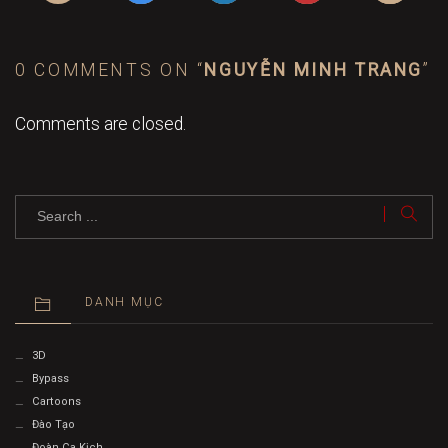
0 COMMENTS ON “
NGUYỄN MINH TRANG
”
Comments are closed.
DANH MỤC
3D
Bypass
Cartoons
Đào Tạo
Đoàn Ca Kịch