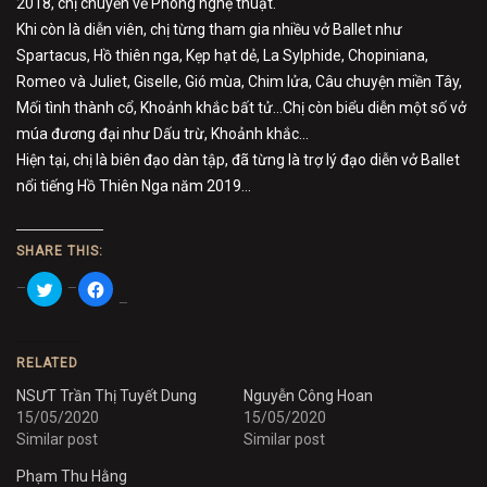
2018, chị chuyển về Phòng nghệ thuật.
Khi còn là diễn viên, chị từng tham gia nhiều vở Ballet như
Spartacus, Hồ thiên nga, Kẹp hạt dẻ, La Sylphide, Chopiniana,
Romeo và Juliet, Giselle, Gió mùa, Chim lửa, Câu chuyện miền Tây,
Mối tình thành cổ, Khoảnh khắc bất tử…Chị còn biểu diễn một số vở
múa đương đại như Dấu trừ, Khoảnh khắc…
Hiện tại, chị là biên đạo dàn tập, đã từng là trợ lý đạo diễn vở Ballet
nổi tiếng Hồ Thiên Nga năm 2019…
SHARE THIS:
Click
Click
to
to
share
share
on
on
Twitter
Facebook
(Opens
(Opens
in
in
RELATED
new
new
window)
window)
NSƯT Trần Thị Tuyết Dung
Nguyễn Công Hoan
15/05/2020
15/05/2020
Similar post
Similar post
Phạm Thu Hằng