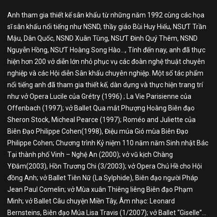
Anh tham gia thiết kế sân khấu từ những năm 1992 cùng các họa
sĩ sân khấu nổi tiếng như NSND, thầy giáo Bùi Huy Hiếu, NSƯT Trần
Mậu, Dân Quốc, NSND Xuân Tùng, NSƯT Đinh Quý Thêm, NSND
Nguyễn Hồng, NSƯT Hoàng Song Hào…, Tính đến nay, anh đã thực
hiện hơn 200 vở diễn lớn nhỏ phục vụ các đoàn nghệ thuật chuyên
nghiệp và các Hội diễn Sân khấu chuyên nghiệp. Một số tác phẩm
nổi tiếng anh đã tham gia thiết kế, dàn dựng và thực hiện trang trí
như vở Opera Lucile của Grétry (1996) ; La Vie Parisienne của
Offenbach (1997); vở Ballet Qua mắt Phượng Hoàng Biên đạo
Sheron Stock, Micheal Pearce (1997); Roméo and Juliette của
Biên Đạo Philippe Cohen(1998), Điệu múa Gió mùa Biên Đạo
Philippe Cohen; Chương trình Kỷ niệm 110 năm năm Sinh nhật Bác
Tại thành phố Vinh – Nghệ An (2000); vở vũ kịch Chàng
YĐăm(2003), Hồn Trương Chi (3/2003); vở Opera Chú Hề cho Hội
đồng Anh; vở Ballet Tiên Nữ (La Sylphide), Biên đạo người Pháp
Jean Paul Comelin; vở Mùa xuân Thiêng liêng Biên đạo Phạm
Minh; vở Ballet Câu chuyện Miền Tây, Âm nhạc: Leonard
Bernsteins, Biên đạo Múa Lisa Travis (1/2007); vở Ballet “Giselle”…