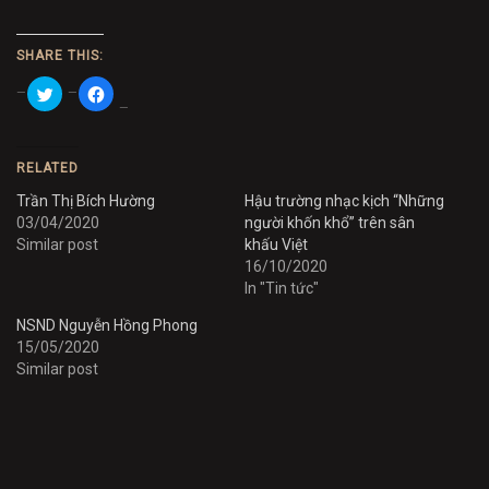
SHARE THIS:
Click
Click
to
to
share
share
on
on
Twitter
Facebook
(Opens
(Opens
in
in
RELATED
new
new
window)
window)
Trần Thị Bích Hường
Hậu trường nhạc kịch “Những
03/04/2020
người khốn khổ” trên sân
Similar post
khấu Việt
16/10/2020
In "Tin tức"
NSND Nguyễn Hồng Phong
15/05/2020
Similar post