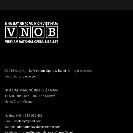
©2018 Copyright by
Vietnam Opera & Ballet
. All right reserved
Designed by
piodio.com
NHÀ HÁT NHẠC VŨ KỊCH VIỆT NAM
11 Nui Truc Lane – Ba Dinh District
Hanoi City – Vietnam
Hotline: (+84) 913 056 462
Email:
vnob.fr@gmail.com
Website:
nhahatnhacvukichvietnam.com
Facebook:
fb.com/Vietnam.National.Opera.Ballet