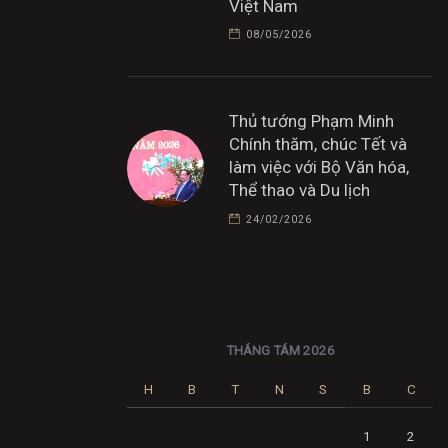
Việt Nam
08/05/2026
Thủ tướng Phạm Minh
Chính thăm, chúc Tết và
làm việc với Bộ Văn hóa,
Thể thao và Du lịch
24/02/2026
THÁNG TÁM 2026
H
B
T
N
S
B
C
1
2