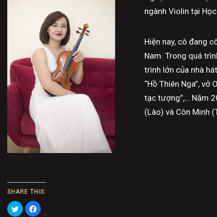
ngành Violin tại Họ
Hiện nay, cô đang c
Nam. Trong quá trìn
trình lớn của nhà hát
“Hồ Thiên Nga”, vở 
tạc tượng”,… Năm 20
(Lào) và Côn Minh (
SHARE THIS:
Click
Click
to
to