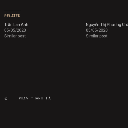
share
share
on
on
Twitter
Facebook
(Opens
(Opens
in
in
RELATED
new
new
window)
window)
Trần Lan Anh
Nguyễn Thị Phương C
05/05/2020
05/05/2020
Similar post
Similar post
PHẠM THANH HÀ