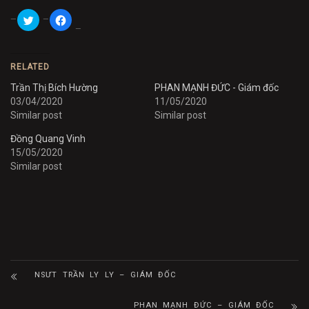
Click
Click
to
to
share
share
on
on
Twitter
Facebook
(Opens
(Opens
in
in
RELATED
new
new
window)
window)
Trần Thị Bích Hường
PHAN MẠNH ĐỨC - Giám đốc
03/04/2020
11/05/2020
Similar post
Similar post
Đồng Quang Vinh
15/05/2020
Similar post
NSƯT TRẦN LY LY – GIÁM ĐỐC
PHAN MẠNH ĐỨC – GIÁM ĐỐC