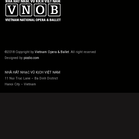
©2018 Copyright by
Vietnam Opera & Ballet
. All right reserved
Designed by
piodio.com
NHÀ HÁT NHẠC VŨ KỊCH VIỆT NAM
11 Nui Truc Lane – Ba Dinh District
Hanoi City – Vietnam
Hotline: (+84) 913 056 462
Email:
vnob.fr@gmail.com
Website:
nhahatnhacvukichvietnam.com
Facebook:
fb.com/Vietnam.National.Opera.Ballet
Liên hệ
Vé bán