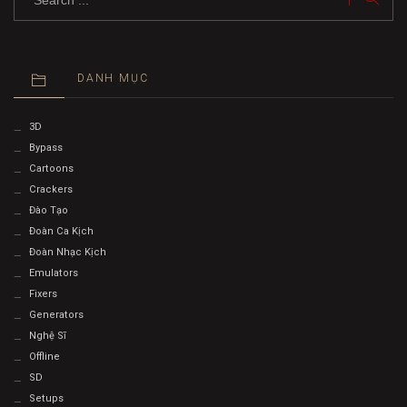
DANH MỤC
3D
Bypass
Cartoons
Crackers
Đào Tạo
Đoàn Ca Kịch
Đoàn Nhạc Kịch
Emulators
Fixers
Generators
Nghệ Sĩ
Offline
SD
Setups